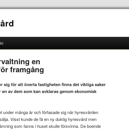
ård
kt
valtning en
 för framgång
ig för att överta fastigheten finns det viktiga saker
är en av dem som kan avklaras genom ekonomisk
et under många år och förfasade sig när hyresvärden
 sälja. Visst kunde de få en ny duktig hyresvärd men
stämning som fanns i huset skulle försvinna. De boende