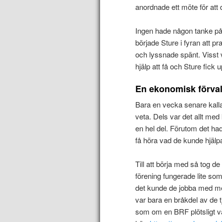
anordnade ett möte för att
Ingen hade någon tanke på 
började Sture i fyran att pr
och lyssnade spänt. Visst 
hjälp att få och Sture fick 
En ekonomisk förval
Bara en vecka senare kallad
veta. Dels var det allt me
en hel del. Förutom det had
få höra vad de kunde hjälpa
Till att börja med så tog d
förening fungerade lite so
det kunde de jobba med me
var bara en bråkdel av de 
som om en BRF plötsligt var