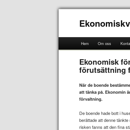
Ekonomiskv
Hem
Om oss
Konta
Ekonomisk för
förutsättning
När de boende bestämmer s
att tänka på. Ekonomin 
förvaltning.
De boende hade bott i hus
berättade att denne tänkte
risken fanns att den fina 