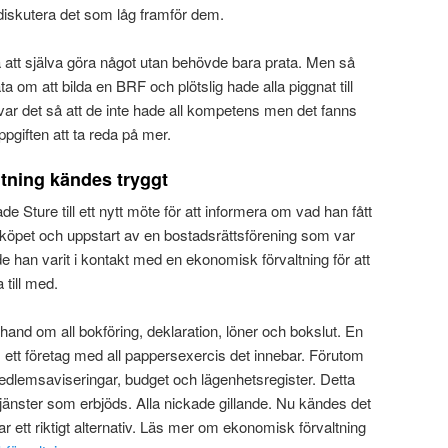
 diskutera det som låg framför dem.
att själva göra något utan behövde bara prata. Men så
ata om att bilda en BRF och plötslig hade alla piggnat till
var det så att de inte hade all kompetens men det fanns
uppgiften att ta reda på mer.
tning kändes tryggt
e Sture till ett nytt möte för att informera om vad han fått
d köpet och uppstart av en bostadsrättsförening som var
e han varit i kontakt med en ekonomisk förvaltning för att
 till med.
e hand om all bokföring, deklaration, löner och bokslut. En
m ett företag med all pappersexercis det innebar. Förutom
dlemsaviseringar, budget och lägenhetsregister. Detta
tjänster som erbjöds. Alla nickade gillande. Nu kändes det
 ett riktigt alternativ. Läs mer om ekonomisk förvaltning