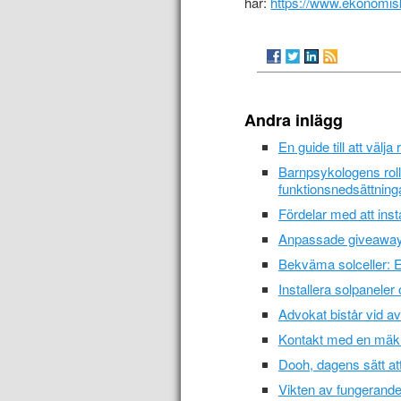
här:
https://www.ekonomisk
Andra inlägg
En guide till att välja
Barnpsykologens roll
funktionsnedsättning
Fördelar med att ins
Anpassade giveaways f
Bekväma solceller: En
Installera solpanele
Advokat bistår vid av
Kontakt med en mäkla
Dooh, dagens sätt att
Vikten av fungerande