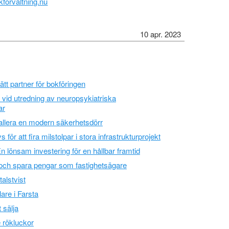
förvaltning.nu
10 apr. 2023
 rätt partner för bokföringen
 vid utredning av neuropsykiatriska
ar
tallera en modern säkerhetsdörr
ör att fira milstolpar i stora infrastrukturprojekt
 lönsam investering för en hållbar framtid
r och spara pengar som fastighetsägare
talstvist
re i Farsta
 sälja
 rökluckor